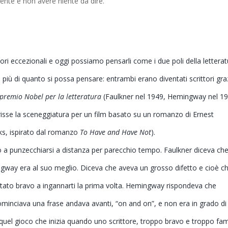
dente e non avere niente da dire.
ri eccezionali e oggi possiamo pensarli come i due poli della letterat
iù di quanto si possa pensare: entrambi erano diventati scrittori gra
premio Nobel per la letteratura
(Faulkner nel 1949, Hemingway nel 19
scrisse la sceneggiatura per un film basato su un romanzo di Ernest
s, ispirato dal romanzo
To Have and Have Not
).
 a punzecchiarsi a distanza per parecchio tempo. Faulkner diceva che
way era al suo meglio. Diceva che aveva un grosso difetto e cioè c
 stato bravo a ingannarti la prima volta. Hemingway rispondeva che
minciava una frase andava avanti, “on and on”, e non era in grado di
quel gioco che inizia quando uno scrittore, troppo bravo e troppo fa