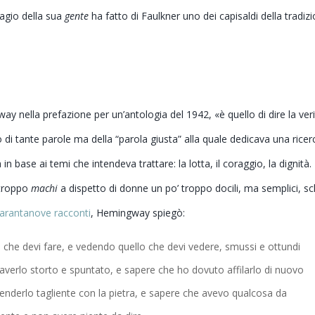
isagio della sua
gente
ha fatto di Faulkner uno dei capisaldi della tradiz
ay nella prefazione per un’antologia del 1942, «è quello di dire la veri
 tante parole ma della “parola giusta” alla quale dedicava una ricer
 base ai temi che intendeva trattare: la lotta, il coraggio, la dignità. 
 troppo
machi
a dispetto di donne un po’ troppo docili, ma semplici, sch
arantanove racconti
, Hemingway spiegò:
che devi fare, e vedendo quello che devi vedere, smussi e ottundi
 averlo storto e spuntato, e sapere che ho dovuto affilarlo di nuovo
 renderlo tagliente con la pietra, e sapere che avevo qualcosa da