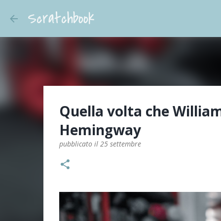
Scratchbook
Quella volta che Willia
Hemingway
pubblicato il
25 settembre