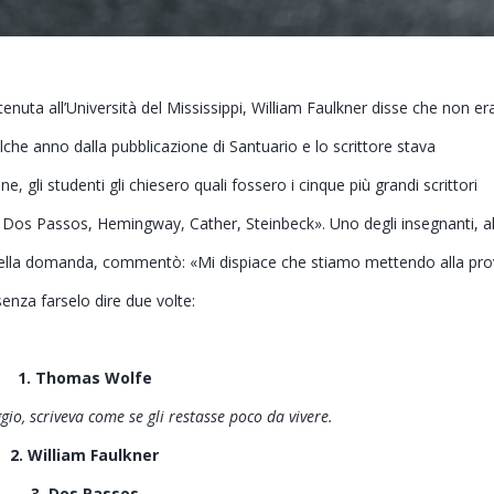
tenuta all’Università del Mississippi, William Faulkner disse che non er
che anno dalla pubblicazione di Santuario e lo scrittore stava
e, gli studenti gli chiesero quali fossero i cinque più grandi scrittori
Dos Passos, Hemingway, Cather, Steinbeck». Uno degli insegnanti, a
ito nella domanda, commentò: «Mi dispiace che stiamo mettendo alla pro
enza farselo dire due volte:
1. Thomas Wolfe
io, scriveva come se gli restasse poco da vivere.
2. William Faulkner
3. Dos Passos