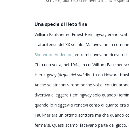
scrivere, piuttosto che averlo lucido e splen
Una specie di lieto fine
William Faulkner ed Ernest Hemingway erano scritto
statunitense del XX secolo. Ma avevano in comune p
Sherwood Anderson
, entrambi avevano ricevuto il
Ci fu una volta, nel 1944, in cui William Faulkner 
Hemingway (
Acque del sud
diretto da Howard Hawk
Anche se s’incontrarono poche volte, continuarono
divertiva a leggere Hemingway solo quando Heming
quando lo rileggevi ti rendevi conto di quanto era
Faulkner era un ottimo scrittore ma che quando co
fermarsi. Questi scambi facevano parte del gioco, 