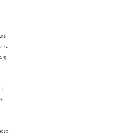
ura
zie a
54).
 si
he
moso,