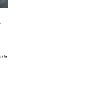
a
l
va la