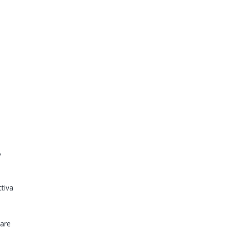
,
tiva
tare