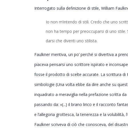
Interrogato sulla definizione di stile, William Faulkn
Io non m’intendo di stili. Credo che uno scri
non ha tempo per preoccuparsi di uno stile. S
darsi che diventi uno stilista.
Faulkner mentiva, un po’ perché si divertiva a prende
piaceva pensarsi uno scrittore ispirato e inconsape
fosse il prodotto di scelte accurate. La scrittura 
simbologie (Una volta ebbe da dire anche su questo
inquadrato a meraviglia nella prefazione scritta d
passando da: «(...) il brano lirico e il racconto fanta
e l’allegoria grottesca, la tenerezza e la volubilità, l
Faulkner scriveva di ciò che conosceva, del disast