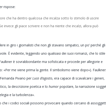
er rispose:
ttore che ha dentro qualcosa che incalza sotto lo stimolo di uscire
e invece gli piace scrivere e non ha niente che incalzi, allora può
re in giro i giornalisti che non gli stavano simpatici, un po’ perché gli
vole. È evidente, leggendo uno qualsiasi dei suoi romanzi, che lo stile
di Faulkner è sovrabbondante ma sofisticata e procede per allegorie e
: «Per me viene prima la gente. Il simbolismo viene dopo»). Faulkner
a Fernanda Pivano per
Luce d’agosto
, era capace di scavalcare i generi,
stico, la descrizione poetica e lo
humor
popolare, la narrazione sogget
’elegia e la turbolenza».
ro che i codici sociali possono provocare quando cercano di assogget