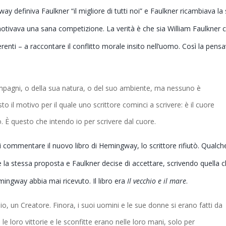
ay definiva Faulkner “il migliore di tutti noi” e Faulkner ricambiava la
 motivava una sana competizione. La verità è che sia William Faulkner 
nti – a raccontare il conflitto morale insito nell’uomo. Così la pens
ompagni, o della sua natura, o del suo ambiente, ma nessuno è
 il motivo per il quale uno scrittore cominci a scrivere: è il cuore
. È questo che intendo io per scrivere dal cuore.
 commentare il nuovo libro di Hemingway, lo scrittore rifiutò. Qualch
 la stessa proposta e Faulkner decise di accettare, scrivendo quella 
ingway abbia mai ricevuto. Il libro era
Il vecchio e il mare
.
io, un Creatore. Finora, i suoi uomini e le sue donne si erano fatti da
; le loro vittorie e le sconfitte erano nelle loro mani, solo per