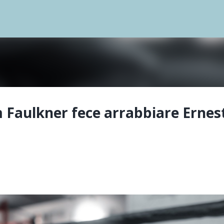
Passa ai contenuti principali
m Faulkner fece arrabbiare Ernes