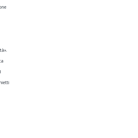
ione
tà».
ca
I
ietti