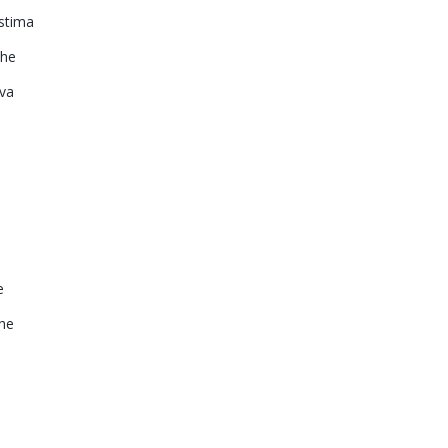
 stima
che
ava
e
che