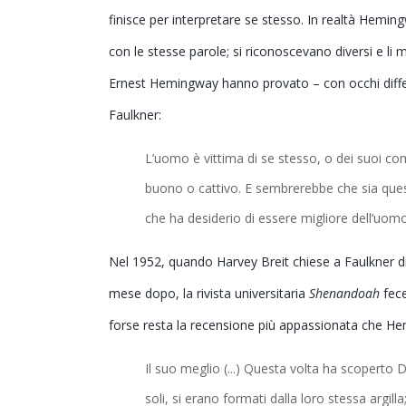
finisce per interpretare se stesso. In realtà Hemingw
con le stesse parole; si riconoscevano diversi e li
Ernest Hemingway hanno provato – con occhi differe
Faulkner:
L’uomo è vittima di se stesso, o dei suoi c
buono o cattivo. E sembrerebbe che sia questo
che ha desiderio di essere migliore dell’uomo
Nel 1952, quando Harvey Breit chiese a Faulkner di
mese dopo, la rivista universitaria
Shenandoah
fece
forse resta la recensione più appassionata che Hem
Il suo meglio (...) Questa volta ha scoperto D
soli, si erano formati dalla loro stessa argilla