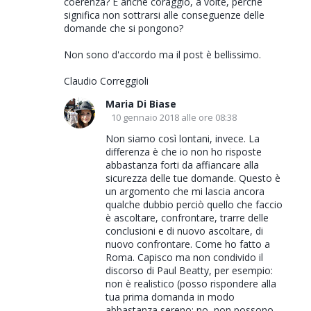
coerenza? E anche coraggio, a volte, perché
i
significa non sottrarsi alle conseguenze delle
domande che si pongono?
Non sono d'accordo ma il post è bellissimo.
Claudio Correggioli
Maria Di Biase
10 gennaio 2018 alle ore 08:38
Non siamo così lontani, invece. La
differenza è che io non ho risposte
abbastanza forti da affiancare alla
sicurezza delle tue domande. Questo è
un argomento che mi lascia ancora
qualche dubbio perciò quello che faccio
è ascoltare, confrontare, trarre delle
conclusioni e di nuovo ascoltare, di
nuovo confrontare. Come ho fatto a
Roma. Capisco ma non condivido il
discorso di Paul Beatty, per esempio:
non è realistico (posso rispondere alla
tua prima domanda in modo
abbastanza sereno: no, non possono