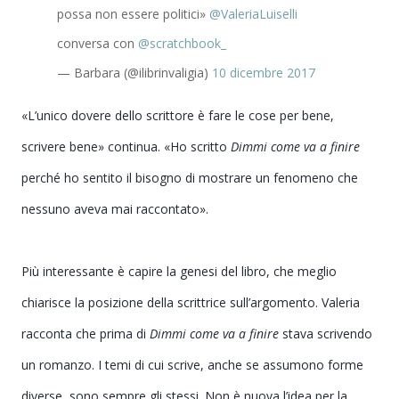
possa non essere politici
»
@ValeriaLuiselli
conversa con
@scratchbook_
— Barbara (@ilibrinvaligia)
10 dicembre 2017
«L’unico dovere dello scrittore è fare le cose per bene,
scrivere bene
»
continua. «Ho scritto
Dimmi come va a finire
perché ho sentito il bisogno di mostrare un fenomeno che
nessuno aveva mai raccontato
».
Più interessante è capire la genesi del libro, che meglio
chiarisce la posizione della scrittrice sull’argomento. Valeria
racconta che prima di
Dimmi come va a finire
stava scrivendo
un romanzo. I temi di cui scrive, anche se assumono forme
diverse, sono sempre gli stessi. Non è nuova l’idea per la