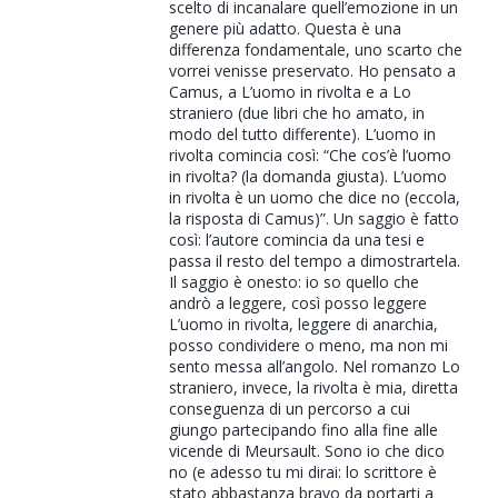
scelto di incanalare quell’emozione in un
genere più adatto. Questa è una
differenza fondamentale, uno scarto che
vorrei venisse preservato. Ho pensato a
Camus, a L’uomo in rivolta e a Lo
straniero (due libri che ho amato, in
modo del tutto differente). L’uomo in
rivolta comincia così: “Che cos’è l’uomo
in rivolta? (la domanda giusta). L’uomo
in rivolta è un uomo che dice no (eccola,
la risposta di Camus)”. Un saggio è fatto
così: l’autore comincia da una tesi e
passa il resto del tempo a dimostrartela.
Il saggio è onesto: io so quello che
andrò a leggere, così posso leggere
L’uomo in rivolta, leggere di anarchia,
posso condividere o meno, ma non mi
sento messa all’angolo. Nel romanzo Lo
straniero, invece, la rivolta è mia, diretta
conseguenza di un percorso a cui
giungo partecipando fino alla fine alle
vicende di Meursault. Sono io che dico
no (e adesso tu mi dirai: lo scrittore è
stato abbastanza bravo da portarti a