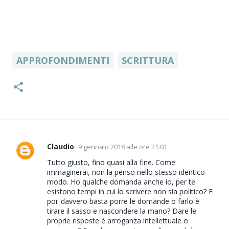
APPROFONDIMENTI
SCRITTURA
Claudio
9 gennaio 2018 alle ore 21:01
C
o
Tutto giusto, fino quasi alla fine. Come
immaginerai, non la penso nello stesso identico
m
modo. Ho qualche domanda anche io, per te:
m
esistono tempi in cui lo scrivere non sia politico? E
e
poi: davvero basta porre le domande o farlo è
tirare il sasso e nascondere la mano? Dare le
n
proprie risposte è arroganza intellettuale o
t