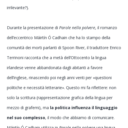
irrilevante?).
Durante la presentazione di
Parole nella polvere
, il romanzo
dell’eccentrico
Máirtín Ó Cadhain che ha lo stampo della
comunità dei morti parlanti di Spoon River, il
traduttore Enrico
Terrinoni racconta che a metà dell’Ottocento la lingua
irlandese venne abbandonata dagli abitanti a favore
dell’inglese, rinascendo poi negli anni venti per
«
questioni
politiche e necessità letterarie
»
. Questo mi fa riflettere: non
solo la scrittura (rappresentazione grafica della lingua per
mezzo di grafemi), ma
la politica influenza il linguaggio
nel suo complesso
, il modo che abbiamo di comunicare.
Máirtín Ó Cadhain utilizza in
Parole nella polvere
una lingua