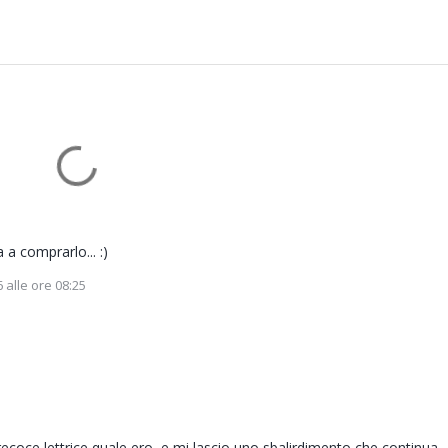
 a comprarlo... :)
 alle ore 08:25
recoce lettrice quale ero, e mi lascio uno sbalirdimento che continua