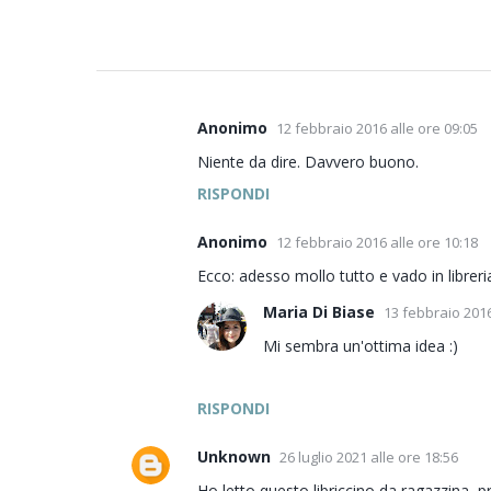
Anonimo
12 febbraio 2016 alle ore 09:05
C
o
Niente da dire. Davvero buono.
m
RISPONDI
m
e
Anonimo
12 febbraio 2016 alle ore 10:18
n
Ecco: adesso mollo tutto e vado in libreria
t
Maria Di Biase
13 febbraio 2016
i
Mi sembra un'ottima idea :)
RISPONDI
Unknown
26 luglio 2021 alle ore 18:56
Ho letto questo libriccino da ragazzina, p