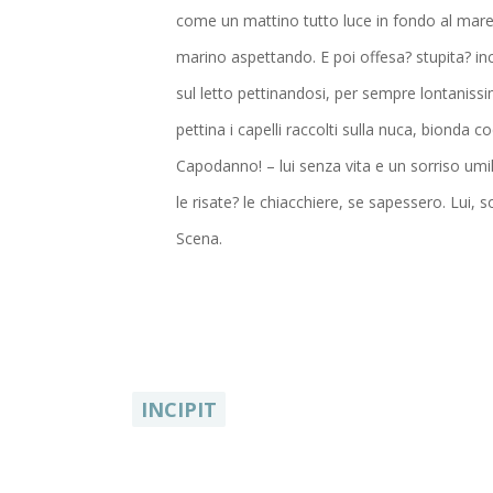
come un mattino tutto luce in fondo al mare, e
marino aspettando. E poi offesa? stupita? i
sul letto pettinandosi, per sempre lontanissi
pettina i capelli raccolti sulla nuca, bionda c
Capodanno! – lui senza vita e un sorriso umili
le risate? le chiacchiere, se sapessero. Lui, 
Scena.
INCIPIT