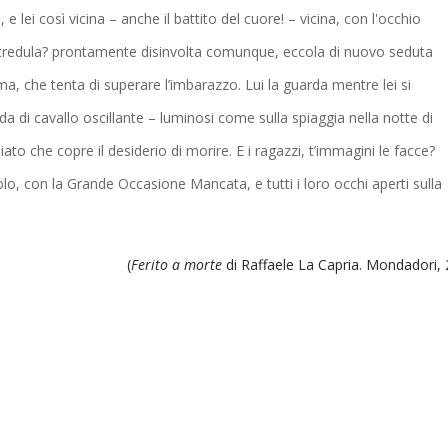
 lei così vicina – anche il battito del cuore! – vicina, con l'occhio
ncredula? prontamente disinvolta comunque, eccola di nuovo seduta
ma, che tenta di superare l’imbarazzo. Lui la guarda mentre lei si
oda di cavallo oscillante – luminosi come sulla spiaggia nella notte di
ato che copre il desiderio di morire. E i ragazzi, t’immagini le facce?
solo, con la Grande Occasione Mancata, e tutti i loro occhi aperti sulla
(
Ferito a morte
di
Raffaele La Capria.
Mondadori, 