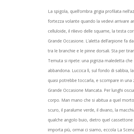
La spigola, quell’ombra grigia profilata nell
fortezza volante quando la vedevi arrivare anc
celluloide, il rilievo delle squame, la testa c
Grande Occasione. L’aletta dell’arpione fa da
tra le branchie e le pinne dorsali. Sta per tirar
Temuta si ripete: una pigrizia maledetta che 
abbandona. Luccica lì, sul fondo di sabbia, la
quasi potrebbe toccarla, e scompare in una z
Grande Occasione Mancata. Per lunghi oscuri 
corpo. Man mano che si abitua a quel morto ch
scuro, il paralume verde, il divano, la macchi
qualche angolo buio, dietro quel cassettone o
importa più, ormai ci siamo, eccola La Scena