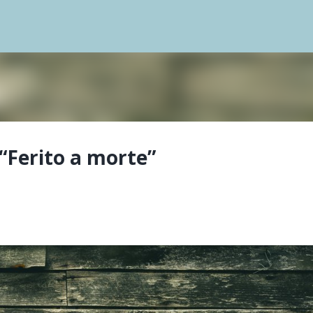
Passa ai contenuti principali
i “Ferito a morte”