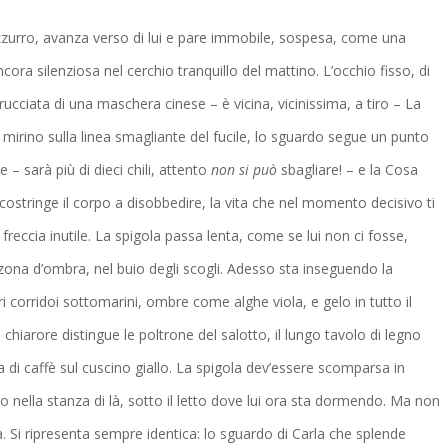
’azzurro, avanza verso di lui e pare immobile, sospesa, come una
ora silenziosa nel cerchio tranquillo del mattino. L’occhio fisso, di
orrucciata di una maschera cinese – è vicina, vicinissima, a tiro – La
 mirino sulla linea smagliante del fucile, lo sguardo segue un punto
e – sarà più di dieci chili, attento
non si può
sbagliare! – e la Cosa
costringe il corpo a disobbedire, la vita che nel momento decisivo ti
 freccia inutile. La spigola passa lenta, come se lui non ci fosse,
ona d’ombra, nel buio degli scogli. Adesso sta inseguendo la
corridoi sottomarini, ombre come alghe viola, e gelo in tutto il
iarore distingue le poltrone del salotto, il lungo tavolo di legno
a di caffè sul cuscino giallo. La spigola dev’essere scomparsa in
 nella stanza di là, sotto il letto dove lui ora sta dormendo. Ma non
. Si ripresenta sempre identica: lo sguardo di Carla che splende