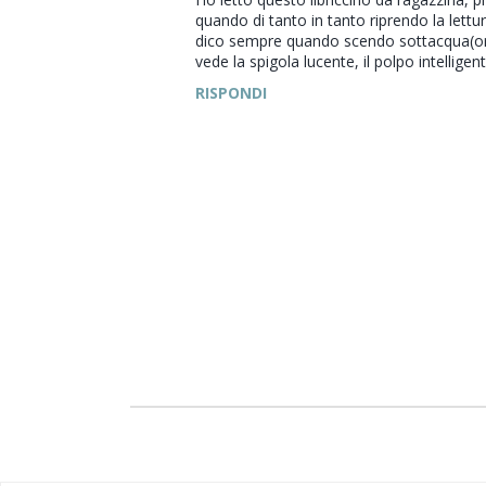
quando di tanto in tanto riprendo la lett
dico sempre quando scendo sottacqua(ora
vede la spigola lucente, il polpo intelligen
RISPONDI
P
o
s