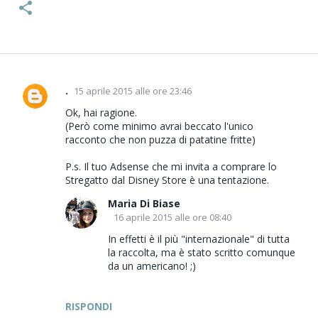
.
15 aprile 2015 alle ore 23:46
C
o
Ok, hai ragione.
(Però come minimo avrai beccato l'unico
m
racconto che non puzza di patatine fritte)
m
e
P.s. Il tuo Adsense che mi invita a comprare lo
Stregatto dal Disney Store è una tentazione.
n
t
Maria Di Biase
i
16 aprile 2015 alle ore 08:40
In effetti è il più "internazionale" di tutta
la raccolta, ma è stato scritto comunque
da un americano! ;)
RISPONDI