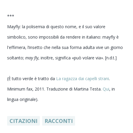
***
Mayfly: la polisemia di questo nome, e il suo valore
simbolico, sono impossibili da rendere in italiano: mayfly è
l'effimera, l’insetto che nella sua forma adulta vive un giorno
soltanto;
may fly
, inoltre, significa «può volare via». [n.d.t.]
(È tutto verde è tratto da
La ragazza dai capelli strani
.
Minimum fax, 2011. Traduzione di Martina Testa.
Qui
, in
lingua originale).
CITAZIONI
RACCONTI