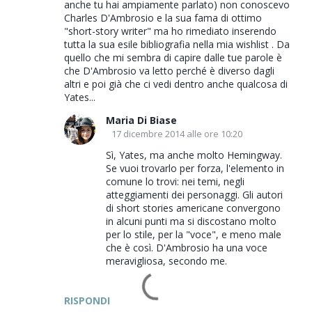
anche tu hai ampiamente parlato) non conoscevo
m
Charles D'Ambrosio e la sua fama di ottimo
e
"short-story writer" ma ho rimediato inserendo
tutta la sua esile bibliografia nella mia wishlist . Da
n
quello che mi sembra di capire dalle tue parole è
t
che D'Ambrosio va letto perché è diverso dagli
i
altri e poi già che ci vedi dentro anche qualcosa di
Yates...
Maria Di Biase
17 dicembre 2014 alle ore 10:20
Sì, Yates, ma anche molto Hemingway.
Se vuoi trovarlo per forza, l'elemento in
comune lo trovi: nei temi, negli
atteggiamenti dei personaggi. Gli autori
di short stories americane convergono
in alcuni punti ma si discostano molto
per lo stile, per la "voce", e meno male
che è così. D'Ambrosio ha una voce
meravigliosa, secondo me.
RISPONDI