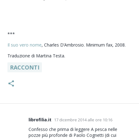
***
Il suo vero nome
, Charles D’Ambrosio. Minimum fax, 2008.
Traduzione di Martina Testa.
RACCONTI
librofilia.it
17 dicembre 2014 alle ore 10:16
C
o
Confesso che prima di leggere A pesca nelle
pozze più profonde di Paolo Cognetti (di cui
m