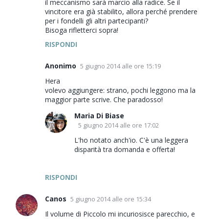
il meccanismo sarà marcio alla radice. Se il
t
vincitore era già stabilito, allora perché prendere
i
per i fondelli gli altri partecipanti?
Bisoga rifletterci sopra!
RISPONDI
Anonimo
5 giugno 2014 alle ore 15:19
Hera
volevo aggiungere: strano, pochi leggono ma la
maggior parte scrive. Che paradosso!
Maria Di Biase
5 giugno 2014 alle ore 17:02
L'ho notato anch'io. C'è una leggera
disparità tra domanda e offerta!
RISPONDI
Canos
5 giugno 2014 alle ore 15:34
Il volume di Piccolo mi incuriosisce parecchio, e