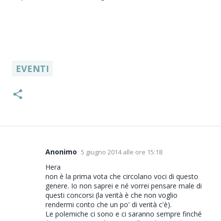
EVENTI
Anonimo
5 giugno 2014 alle ore 15:18
C
o
Hera
non è la prima vota che circolano voci di questo
m
genere. Io non saprei e né vorrei pensare male di
m
questi concorsi (la verità è che non voglio
e
rendermi conto che un po' di verità c'è).
Le polemiche ci sono e ci saranno sempre finché
n