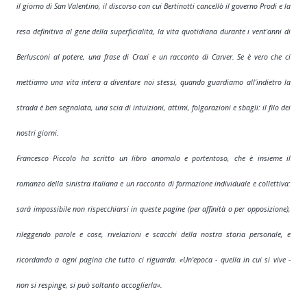
il giorno di San Valentino, il discorso con cui Bertinotti cancellò il governo Prodi e la
resa definitiva al gene della superficialità, la vita quotidiana durante i vent'anni di
Berlusconi al potere, una frase di Craxi e un racconto di Carver.
Se è vero che ci
mettiamo una vita intera a diventare noi stessi, quando guardiamo all'indietro la
strada è ben segnalata, una scia di intuizioni, attimi, folgorazioni e sbagli: il filo dei
nostri giorni.
Francesco Piccolo ha scritto un libro anomalo e portentoso, che è insieme il
romanzo della sinistra italiana e un racconto di formazione individuale e collettiva:
sarà impossibile non rispecchiarsi in queste pagine (per affinità o per opposizione),
rileggendo parole e cose, rivelazioni e scacchi della nostra storia personale, e
ricordando a ogni pagina che tutto ci riguarda. «Un'epoca - quella in cui si vive -
non si respinge, si può soltanto accoglierla».