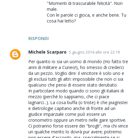
"Momenti di trascurabile felicità". Non
male.
Con le parole ci gioca, e anche bene. Tu
cosa hai letto?
RISPONDI
Michele Scarparo
5 giugno 2014 alle ore 22:19
Per quanto io sia un uomo di mondo (Ho fatto tre
anni di militare a Cuneo!), ho smesso di crederci
da un pezzo. Voglio dire: il vincitore è solo uno e
gli esclusi tutti gli altri: impossibile che non ci sia
qualcuno che pensi di essere stato derubato.
In particolare modo quando ci sono gli italiani di
mezzo (perché lo sappiamo, che ci piace
lagnarci...). La cosa buffa (o triste) è che piagnistei
e dietrologie capitano anche di fronte ad un
giudice imparziale come può essere un
cronometro oppure un metro nelle gare sportive.
Ci potranno forse essere dei "brogli", ma chi vince
un qualche merito lo dovrà pur avere; potremo
non essere d'accordo, ma, specialmente se si