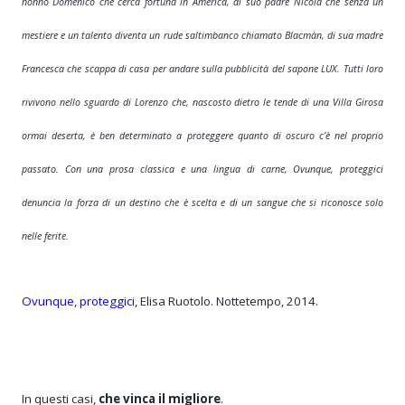
nonno Domenico che cerca fortuna in America, di suo padre Nicola che senza un
mestiere e un talento diventa un rude saltimbanco chiamato Blacmàn, di sua madre
Francesca che scappa di casa per andare sulla pubblicità del sapone LUX. Tutti loro
rivivono nello sguardo di Lorenzo che, nascosto dietro le tende di una Villa Girosa
ormai deserta, è ben determinato a proteggere quanto di oscuro c’è nel proprio
passato. Con una prosa classica e una lingua di carne, Ovunque, proteggici
denuncia la forza di un destino che è scelta e di un sangue che si riconosce solo
nelle ferite.
Ovunque, proteggici
, Elisa Ruotolo. Nottetempo, 2014.
In questi casi,
che vinca il migliore
.