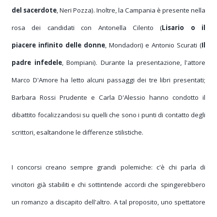
del sacerdote
, Neri Pozza). Inoltre, la Campania è presente nella
rosa dei candidati con Antonella Cilento (
Lisario o il
piacere infinito delle donne
, Mondadori) e Antonio Scurati (
I
l
padre infedele
, Bompiani).
Durante la presentazione, l'attore
Marco D'Amore ha letto alcuni passaggi dei tre libri presentati;
B
arbara Rossi Prudente e
Carla D'Alessio hanno condotto il
dibattito focalizzandosi su quelli che sono i punti di contatto degli
scrittori, esaltandone le differenze stilistiche.
I concorsi creano sempre grandi polemiche: c'è chi parla di
vincitori già stabiliti e chi sottintende accordi che spingerebbero
un romanzo a discapito dell'altro. A tal proposito, uno spettatore