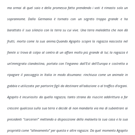
ma ormai di quel saio e della promessa fatta prendendo i voti è rimasto solo un
soprannome. Dalla Germania è tornato con un segreto troppo grande e ha
barattato il suo silenzio con la terra su cui vive. Una terra maledetta che non dà
frutti, morta come la sua anima.Quando Agapito scopre la ragazza nascosta nel
fienile si trova di colpo al centro di un affare molto più grande di lui; la ragazza è
un’immigrata clandestina, portata con l’inganno dall'Est dell’Europa e costretta a
ripagare il passaggio in Italia in modo disumano: rinchiusa come un animale in
gabbia e utilizzata per partorire figli da destinare all'adozione o al traffico d’organi.
Agapito è incuriosito da quella ragazza, tanto strana da riuscire addirittura a far
crescere qualcosa sulla sua terra e decide di non mandarla via ma di subentrare ai
precedenti “carcerieri” mettendo a disposizione della malavita la sua casa e la sua
proprietà come “allevamento” per questa e altre ragazze. Da quel momento Agapito