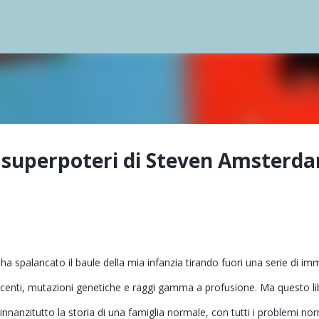
Passa ai contenuti principali
n superpoteri di Steven Amsterd
ha spalancato il baule della mia infanzia tirando fuori una serie di im
rescenti, mutazioni genetiche e raggi gamma a profusione. Ma questo li
 innanzitutto la storia di una famiglia normale, con tutti i problemi nor