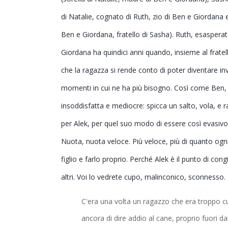
di Natalie, cognato di Ruth, zio di Ben e Giordana e 
Ben e Giordana, fratello di Sasha). Ruth, esasperata 
Giordana ha quindici anni quando, insieme al fratell
che la ragazza si rende conto di poter diventare inv
momenti in cui ne ha più bisogno. Così come Ben, q
insoddisfatta e mediocre: spicca un salto, vola, e 
per Alek, per quel suo modo di essere così evasivo
Nuota, nuota veloce. Più veloce, più di quanto ogn
figlio e farlo proprio. Perché Alek è il punto di con
altri. Voi lo vedrete cupo, malinconico, sconnesso. 
C'era una volta un ragazzo che era troppo cur
ancora di dire addio al cane, proprio fuori d