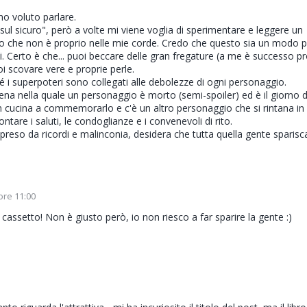
ho voluto parlare.
sul sicuro", però a volte mi viene voglia di sperimentare e leggere un
o che non è proprio nelle mie corde. Credo che questo sia un modo p
irsi. Certo è che... puoi beccare delle gran fregature (a me è successo p
i scovare vere e proprie perle.
é i superpoteri sono collegati alle debolezze di ogni personaggio.
ena nella quale un personaggio è morto (semi-spoiler) ed è il giorno d
i in cucina a commemorarlo e c'è un altro personaggio che si rintana in
ntare i saluti, le condoglianze e i convenevoli di rito.
reso da ricordi e malinconia, desidera che tutta quella gente sparisca.
ore 11:00
cassetto! Non è giusto però, io non riesco a far sparire la gente :)