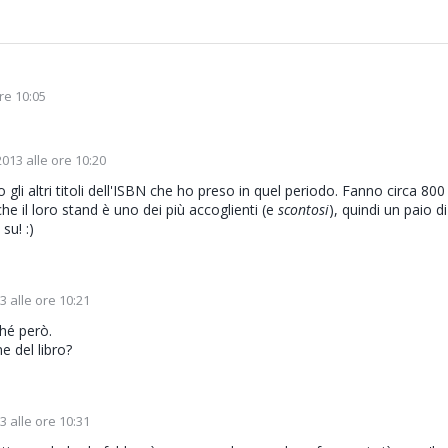
re 10:05
013 alle ore 10:20
gli altri titoli dell'ISBN che ho preso in quel periodo. Fanno circa 800
he il loro stand è uno dei più accoglienti (e
scontosi
), quindi un paio di 
su! :)
 alle ore 10:21
ché però.
 del libro?
 alle ore 10:31