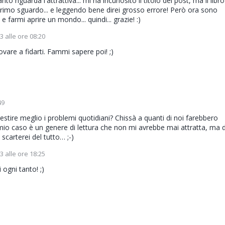
iguarda l'attrattiva... mi ha incuriosito il titolo del post, ma il libr
primo sguardo... e leggendo bene direi grosso errore! Però ora sono
e farmi aprire un mondo... quindi... grazie! :)
 alle ore 08:20
ovare a fidarti. Fammi sapere poi! ;)
49
stire meglio i problemi quotidiani? Chissà a quanti di noi farebbero
 caso è un genere di lettura che non mi avrebbe mai attratta, ma 
scarterei del tutto… ;-)
 alle ore 18:25
 ogni tanto! ;)