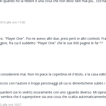
 quando ho la febbre è una cosa che non devo fare mai più... cos'ha
013 alle ore 11:00
 "Player One". Poi ne avevo altri due, presi però in altri contesti. Fr
ere, fra cui il suddetto "Player One" che le sue 600 pagine le fa! ^^
onsidererei mai. Non mi piace la copertina né il titolo, e la casa editr
ccio con l'autore e troppi personaggi (di cui io dimenticherei subito i
 guarderò (se lo vedrò) sicuramente con uno sguardo diverso. Mi ispira
i, sembra che il superpotere sia una cosa che scatta automaticamente.
 alle ore 10:57