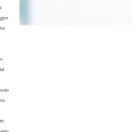
l
ggior
che
un
dal
 modo
uno.
uth
arito