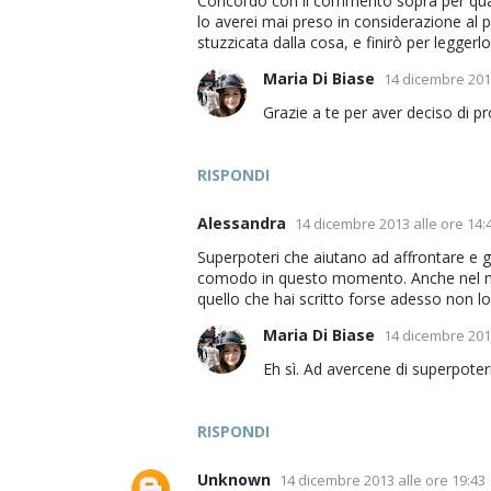
Concordo con il commento sopra per quanto r
lo averei mai preso in considerazione al 
stuzzicata dalla cosa, e finirò per leggerlo 
Maria Di Biase
14 dicembre 2013
Grazie a te per aver deciso di pr
RISPONDI
Alessandra
14 dicembre 2013 alle ore 14:
Superpoteri che aiutano ad affrontare e ge
comodo in questo momento. Anche nel mio
quello che hai scritto forse adesso non lo 
Maria Di Biase
14 dicembre 2013
Eh sì. Ad avercene di superpoteri
RISPONDI
Unknown
14 dicembre 2013 alle ore 19:43