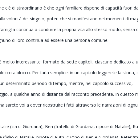
c'è di straordinario è che ogni familiare dispone di capacità fuori da
la volontà del singolo, poteri che si manifestano nei momenti di ma
amiglia continua a condurre la propria vita allo stesso modo, senza 
Ognuno di loro continua ad essere una persona comune.
 molto interessante: formato da sette capitoli, ciascuno dedicato a 
blocco a blocco. Per farla semplice: in un capitolo leggerete la storia, 
n un determinato periodo di tempo, mentre, nel capitolo successivo,
aggio, a qualche anno di distanza dal racconto precedente. In questo
ma sarete voi a dover ricostruire i fatti attraverso le narrazioni di ogn
alie (zia di Giordana), Ben (fratello di Giordana, nipote di Natalie), R
 (figlio di Natalie, nipote di Ruth, cugino di Ben e Giordana), Peter (m