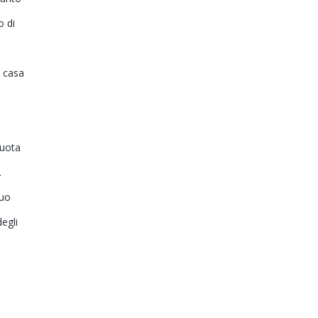
o di
a casa
nuota
.
suo
egli