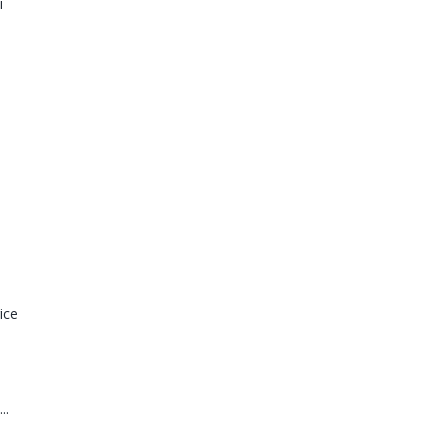
i
a
ice
..