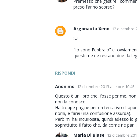
Premesso che gestire i commenti
preso l'anno scorso?
Argonauta Xeno
12 dicembre 2
:D
"Io sono Febbraio" e, ovviamente,
questi me ne restano due da legg
RISPONDI
Anonimo
12 dicembre 2013 alle ore 10:45
Questo è un libro che, fosse per me, non c
non la conosco.
Ha troppe pagine per un tentativo di appro
nomi, e farei una confusione assurda).
Però mi hai incuriosita, quindi adesso lo
soprattutto il fatto che, da come ne parl
Maria Di Biase
12 dicembre 2013