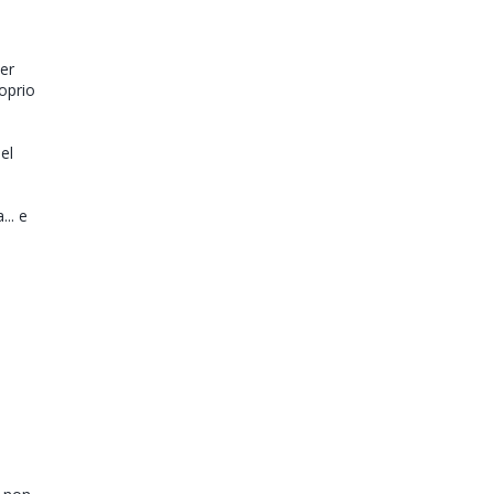
er
roprio
el
.. e