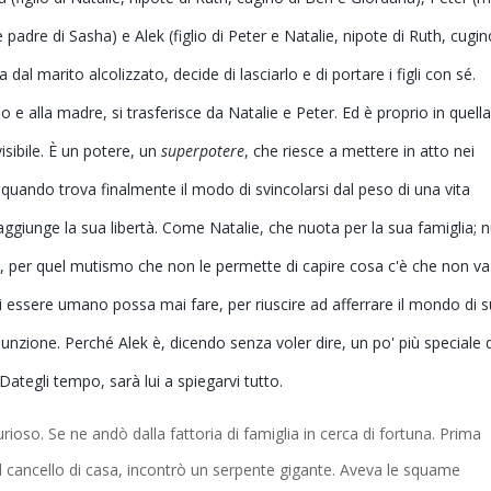
padre di Sasha) e Alek (figlio di Peter e Natalie, nipote di Ruth, cugin
dal marito alcolizzato, decide di lasciarlo e di portare i figli con sé.
o e alla madre, si trasferisce da Natalie e Peter. Ed è proprio in quell
isibile. È un potere, un
superpotere
, che riesce a mettere in atto nei
uando trova finalmente il modo di svincolarsi dal peso di una vita
raggiunge la sua libertà. Come Natalie, che nuota per la sua famiglia; 
, per quel mutismo che non le permette di capire cosa c'è che non va
i essere umano possa mai fare, per riuscire ad afferrare il mondo di 
giunzione. Perché Alek è, dicendo senza voler dire, un po' più speciale d
Dategli tempo, sarà lui a spiegarvi tutto.
ioso. Se ne andò dalla fattoria di famiglia in cerca di fortuna. Prima
al cancello di casa, incontrò un serpente gigante. Aveva le squame