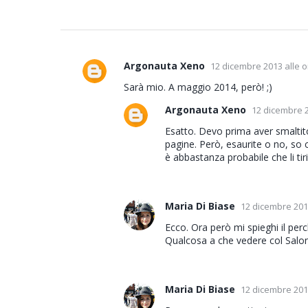
Argonauta Xeno
12 dicembre 2013 alle o
C
o
Sarà mio. A maggio 2014, però! ;)
m
Argonauta Xeno
12 dicembre 2
m
Esatto. Devo prima aver smaltito 
e
pagine. Però, esaurite o no, so c
n
è abbastanza probabile che li tiri 
t
i
Maria Di Biase
12 dicembre 2013
Ecco. Ora però mi spieghi il per
Qualcosa a che vedere col Salone
Maria Di Biase
12 dicembre 2013