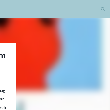
am
magini
bro,
mali