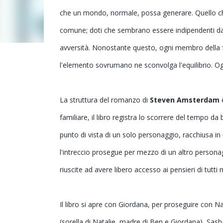
che un mondo, normale, possa generare. Quello che 
comune; doti che sembrano essere indipendenti dal
avversità. Nonostante questo, ogni membro della f
l'elemento sovrumano ne sconvolga l'equilibrio. 
La struttura del romanzo di
Steven Amsterdam
è
familiare, il libro registra lo scorrere del tempo da 
punto di vista di un solo personaggio, racchiusa i
l'intreccio prosegue per mezzo di un altro person
riuscite ad avere libero accesso ai pensieri di tutti 
Il libro si apre con Giordana, per proseguire con Nat
(sorella di Natalie, madre di Ben e Giordana), Sasha